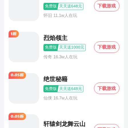
下载游戏
免费版
天天送648元
怀旧
11.1w
人在玩
折
1
烈焰领主
下载游戏
免费版
天天送1000元
传奇
16.3w
人在玩
折
0.05
绝世秘籍
下载游戏
免费版
天天送648元
仙侠
16.7w
人在玩
折
0.05
轩辕剑龙舞云山