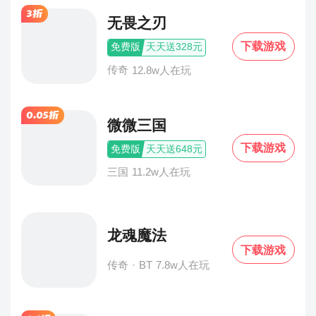
折
3
无畏之刃
下载游戏
免费版
天天送328元
传奇
12.8w
人在玩
折
0.05
微微三国
下载游戏
免费版
天天送648元
三国
11.2w
人在玩
龙魂魔法
下载游戏
传奇
·
BT
7.8w
人在玩